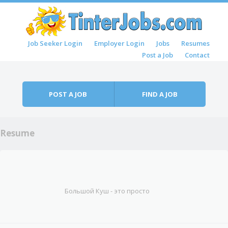
Skip to content
Job Seeker Login
Employer Login
Jobs
Resumes
Menu
Post a Job
Contact
POST A JOB
FIND A JOB
Resume
Большой Куш - это просто