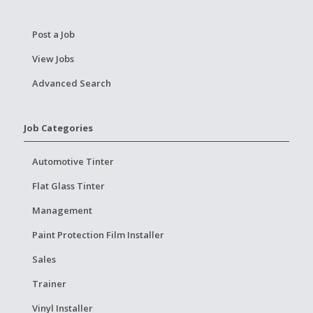
Post a Job
View Jobs
Advanced Search
Job Categories
Automotive Tinter
Flat Glass Tinter
Management
Paint Protection Film Installer
Sales
Trainer
Vinyl Installer