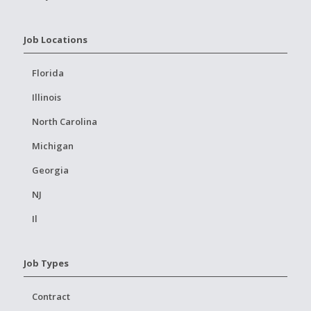
Job Locations
Florida
Illinois
North Carolina
Michigan
Georgia
NJ
Il
Job Types
Contract