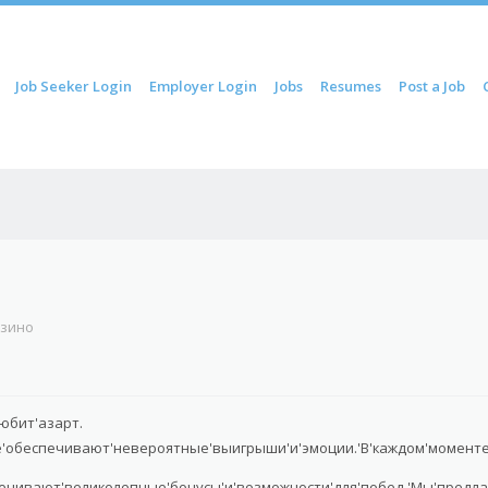
ip to content
Job Seeker Login
Employer Login
Jobs
Resumes
Post a Job
Menu
азино
любит'азарт.
рые'обеспечивают'невероятные'выигрыши'и'эмоции.'В'каждом'момент
печивают'великолепные'бонусы'и'возможности'для'побед.'Мы'предла