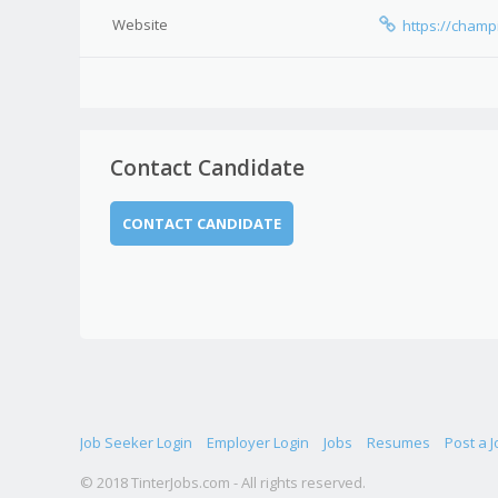
Website
https://champ
Contact Candidate
CONTACT CANDIDATE
Job Seeker Login
Employer Login
Jobs
Resumes
Post a J
© 2018 TinterJobs.com - All rights reserved.