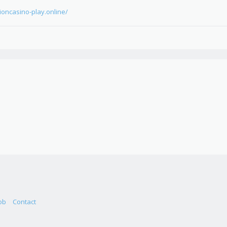
ioncasino-play.online/
ob
Contact